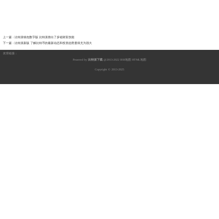
上一篇：
比特派钱包数字版 比特派推出了多链财富技能
下一篇：
比特派新版 了解比特币的最新动态和投资趋势显得尤为强大
友情链接：
Powered by
比特派下载
@2013-2022
RSS地图
HTML地图
Copyright
© 2013-2025