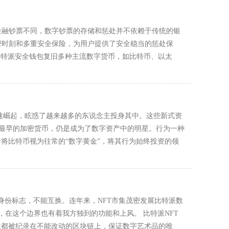
金融钞票不同，数字钞票的存储和惩处并不依赖于传统的银
密时刻和多重安全保险，为用户提供了安全稳当的惩处保
：比特派安全钱包复旧多种主流数字货币，如比特币、以太
快速崛起，眩惑了越来越多的东说念主投身其中。这些新式资
为最早的加密货币，仍是成为了数字资产中的明星。行为一种
将比特币视为往常的“数字黄金”，将其行为始终投资的领
的身份标志，不能互换。连年来，NFT市集茂密发展比特派数
，在这个边界也有着我方独到的功能和上风。 比特派NFT
往都被纪录在不能改动的区块链上，保证数字艺术品的唯