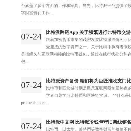
台涵盖了多个方面的工作和家具。当先，比特派平台提供了
字财富责罚工作...
比特派跨链App 关于频繁进行比特币交
07-24
跟着加密货币市集的茂密发展比特派跨链App 
受迎接的数字资产之一。关于比特币执有者来
是指经久与互联网相接的比特币钱包，通过在线行状处分和
包...
比特派资产备份 咱们将为巨匠推收支门
07-24
比特币和区块链时期是咫尺互联网限制最热点
学者自尊学习比特币和区块链常识。 **什么是比特币？** One of the ke
protocols to en...
比特派中文网 比特派冷钱包守旧离线签
07-24
比特币、以太坊、莱特币等数字财富的价值不