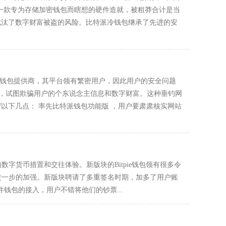
一款专为存储加密钱包而瞎想的硬件造就，被粗莽合计是当
裁汰了数字财富被盗的风险。比特派冷钱包继承了先进的安
财富钱包提供商，其平台领有繁密用户，因此用户的安全问题
站，试图欺骗用户的个东说念主信息和数字财富。这种垂钓网
以下几点： 率先比特派钱包功能版 ，用户要肃肃核实网站
数字货币措置和交往体验。新版块的Bitpie钱包领有很多令
了进一步的加强。新版块聘请了多重签名时期，加多了用户账
钱包的接入，用户不错将他们的钞票...