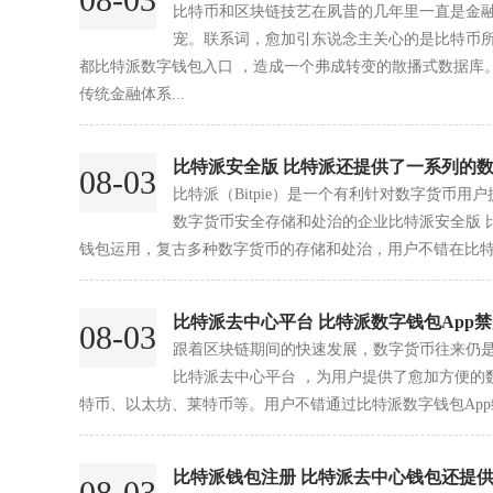
比特币和区块链技艺在夙昔的几年里一直是金
宠。联系词，愈加引东说念主关心的是比特币
都比特派数字钱包入口 ，造成一个弗成转变的散播式数据库
传统金融体系...
比特派安全版 比特派还提供了一系列的
08-03
比特派（Bitpie）是一个有利针对数字货币用
数字货币安全存储和处治的企业比特派安全版 
钱包运用，复古多种数字货币的存储和处治，用户不错在比特
比特派去中心平台 比特派数字钱包App
08-03
跟着区块链期间的快速发展，数字货币往来仍是
比特派去中心平台 ，为用户提供了愈加方便的
特币、以太坊、莱特币等。用户不错通过比特派数字钱包App缓慢处理我方
比特派钱包注册 比特派去中心钱包还提
08-03