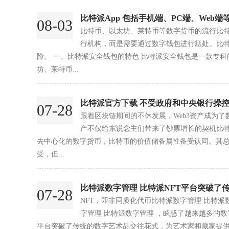
比特派App 包括手机端、PC端、Web端
08-03
比特币、以太坊、莱特币等数字货币的流行比特
行机构，而是需要通过数字钱包进行惩处。比
险。 一、比特派安全钱包的特色 比特派安全钱包是一款专科
坊、莱特币...
比特派官方下载 不受政府和中央银行操
07-28
跟着区块链期间的不休发展，Web3资产成为
产不仅给东说念主们带来了钞票增长的契机比特
去中心化的数字货币，比特币的价值储备属性备受认同。其总
受，但...
比特派数字管理 比特派NFT平台突破了
07-28
NFT，即非同质化代币比特派数字管理 比特派
字管理 比特派数字管理 ，眩惑了越来越多的
平台突破了传统的数字艺术品交往花式，为艺术家和藏家提