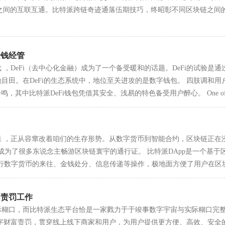
之间的互联互通。比特派跨链奇迹通落伍期技巧，终昭彰不同区块链之间
金钱经管
，DeFi（去中心化金融）成为了一个备受暖和的话题。DeFi的试验
田。在DeFi的生态系统中，地位至关进攻的是数字钱包。 四肢调和用
DeFi钱包凭借其安全、浅易的特色备受用户醉心。 One of the key f
果 ，正从容窜改着咱们的生存形势。从数字货币到智能合约，区块链正在
p成为了很多东说念主畅游区块链寰宇的通行证。 比特派DApp是一个基
货币的来往、金钱处分、信息传递等操作，极地面方便了用户在区块链寰宇中的体验。 
富责罚工作
际糊口，而比特派生态平台恰是一家戮力于于竣事数字宇宙与实际糊口完
字财富责罚，贯穿线上线下商家和用户，为用户提供更方便、高效、安全