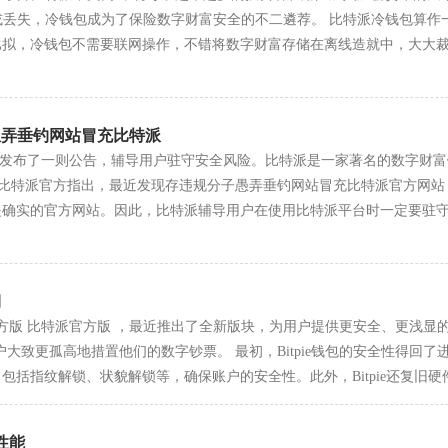
或丢失，冷钱包成为了保险数字财富安全的不二遴荐。 比特派冷钱包算作
比拟，冷钱包不需要联网操作，不错将数字财富存储在离线造就中，大大
愚弄垂钓网站冒充比特派
e）官方发布了一则公告，辅导用户驻守安全风险。比特派是一家著名的数字
，比特派官方指出，最近发现存违规分子愚弄垂钓网站冒充比特派官方网
确实的官方网站。因此，比特派辅导用户在使用比特派平台时一定要驻守
期
官方版 比特派官方版 ，最近推出了全新版块，为用户提供更安全、更浅显的
大致更孤高地措置他们的数字钞票。 最初，Bitpie钱包的安全性得回
括指纹解锁、状貌解锁等，确保账户的安全性。此外，Bitpie还复旧硬件
性能