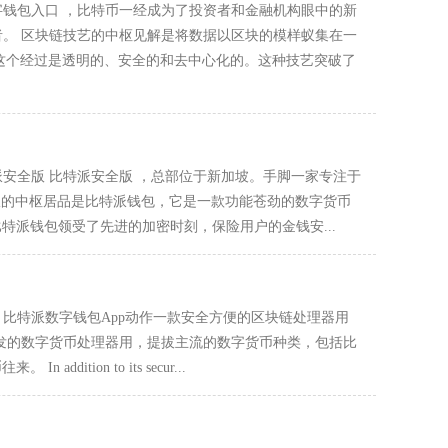
钱包入口 ，比特币一经成为了投资者和金融机构眼中的新
。 区块链技艺的中枢见解是将数据以区块的模样蚁集在一
这个经过是透明的、安全的和去中心化的。这种技艺突破了
特派安全版 比特派安全版 ，总部位于新加坡。手脚一家专注于
派的中枢居品是比特派钱包，它是一款功能苍劲的数字货币
派钱包领受了先进的加密时刻，保险用户的金钱安...
比特派数字钱包App动作一款安全方便的区块链处理器用
研发的数字货币处理器用，提拔主流的数字货币种类，包括比
n to its secur...