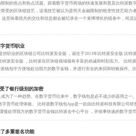
融限制的焦点和热点话题。跟着数字货币商场的快速发展和普及比特派数字
所禁受的区块链技艺，这项技艺被以为是明天金融限制的蜕变性技艺助力者
。这意味着统共的交往和信息都会被纪录在一个束缚增长的链条中，何况
数字货币职业
户提供职业的区块链公司比特派安全版 ，诞生于2013年比特派安全版 比
比特派安全版 ，比特派在区块链领域领有丰富的劝诫和时刻实力。 比特
派钱包中方便地处治我方的数字金钱，并进行安全的来回和转账操作。比特
禁受了银行级别的加密
成为了一种趋势。在数字货币往来中，数字钱包是必不成少的器用之一。
数字货币处理体验。 比特派数字钱包App是一款由比特派科技有限公司
的数字货币金钱比特派去中心平台 ，并竣事快速的数字货币往来。 In additio
供了多重签名功能