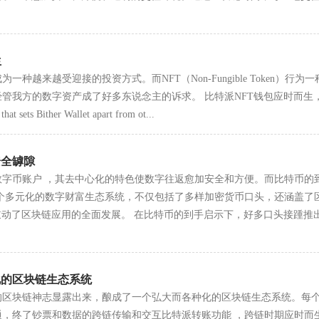
生
种越来越受迎接的投资方式。而NFT（Non-Fungible Token）
管我方的数字资产成了好多东说念主的诉求。 比特派NFT钱包应时而生
 Bither Wallet apart from ot...
安全罅隙
数字币账户 ，其去中心化的特色使数字往返愈加安全和方便。而比特币的
一个多元化的数字财富生态系统，不仅包括了多样加密货币口头，还涵盖了
动了区块链应用的全面发展。 在比特币的到手启示下，好多口头接踵推
化的区块链生态系统
的区块链神志显露出来，酿成了一个弘大而各种化的区块链生态系统。每
，终了钞票和数据的跨链传输和交互比特派转账功能 ，跨链时期应时而