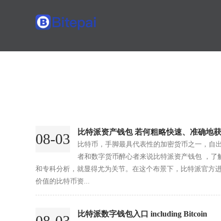
比特派资产钱包 若何粗略快速、准确地
08-03
比特币，手脚最具代表性的加密货币之一，自
者和数字货币醉心者来说比特派资产钱包 ，
和专科分析，就显得尤为关节。在这个布景下，比特派官方进
价值的比特币资...
比特派数字钱包入口 including Bitcoin
08-03