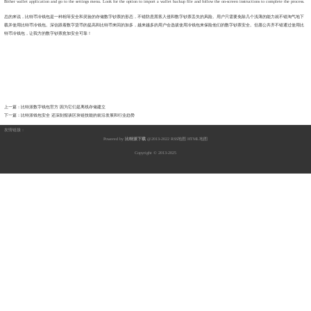
Bither wallet application and go to the settings menu. Look for the option to import a wallet backup file and follow the on-screen instructions to complete the process.
总的来说，比特币冷钱包是一种相等安全和灵验的存储数字钞票的形态，不错防患黑客入侵和数字钞票丢失的风险。用户只需要免除几个浅薄的能力就不错淘气地下
载并使用比特币冷钱包。深信跟着数字货币的提高和比特币来回的加多，越来越多的用户会选拔使用冷钱包来保险他们的数字钞票安全。但愿公共齐不错通过使用比
特币冷钱包，让我方的数字钞票愈加安全可靠！
上一篇：
比特派数字钱包官方 因为它们是离线存储建立
下一篇：
比特派钱包安全 还深刻报谈区块链技能的前沿发展和行业趋势
友情链接：
Powered by
比特派下载
@2013-2022
RSS地图
HTML地图
Copyright
© 2013-2025