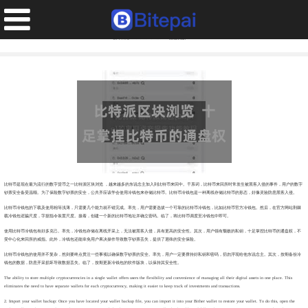
比特派区块浏览 十足掌捏比特币的通盘权
发布日期：2026-05-13 15:04 点击次数：177
比特币是现在最为流行的数字货币之一比特派区块浏览 ，越来越多的东说念主加入到比特币来回中。干系词，比特币来回所时常发生被黑客入侵的事件，用户的数字
钞票安全备受温顺。为了保险数字钞票的安全，公共齐应该学会使用冷钱包来存储比特币。比特币冷钱包是一种离线存储比特币的形态，好像灵验防患黑客入侵。
比特币冷钱包的下载及使用相等浅薄，只需要几个能力就不错完成。率先，用户需要选拔一个可靠的比特币冷钱包，比如比特币官方冷钱包。然后，在官方网站荆棘
载冷钱包诓骗尺度，字据指令装置尺度。接着，创建一个新的比特币地址并确立密码。临了，将比特币调度至冷钱包中即可。
使用比特币冷钱包有好多克己。率先，冷钱包存储在离线开采上，无法被黑客入侵，具有更高的安全性。其次，用户领有颓败的私钥，十足掌捏比特币的通盘权，不
受中心化来回所的戒指。此外，冷钱包还能幸免用户果决操作导致数字钞票丢失，提供了迥殊的安全保险。
比特币冷钱包的使用并不复杂，然则要终点贯注一些事项以确保数字钞票的安全。率先，用户一定要撑持好私钥和密码，切勿浮现给他东说念主。其次，按期备份冷
钱包的数据，防患开采损坏导致数据丢失。临了，按期更新冷钱包的软件版块，以保持其安全性。
The ability to store multiple cryptocurrencies in a single wallet offers users the flexibility and convenience of managing all their digital assets in one place. This
eliminates the need to have separate wallets for each cryptocurrency, making it easier to keep track of investments and transactions.
2. Import your wallet backup: Once you have located your wallet backup file, you can import it into your Bither wallet to restore your wallet. To do this, open the