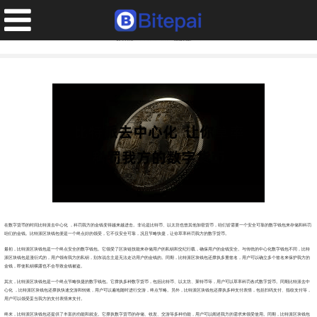
比特派去中心化 让你草率科罚我方的数字货币
发布日期：2026-05-09 16:03 点击次数：216
在数字货币的时间比特派去中心化 ，科罚我方的金钱变得越来越进击。非论是比特币、以太坊也曾其他加密货币，咱们皆需要一个安全可靠的数字钱包来存储和科罚
咱们的金钱。比特派区块钱包便是一个终点好的领受，它不仅安全可靠，况且节略快捷，让你草率科罚我方的数字货币。
最初，比特派区块钱包是一个终点安全的数字钱包。它领受了区块链技能来存储用户的私钥和交纪行载，确保用户的金钱安全。与传统的中心化数字钱包不同，比特
派区块钱包是漫衍式的，用户领有我方的私钥，别东说念主是无法走访用户的金钱的。同期，比特派区块钱包还撑执多重签名，用户可以确立多个签名来保护我方的
金钱，即使私钥裸露也不会导致金钱被盗。
其次，比特派区块钱包是一个终点节略快捷的数字钱包。它撑执多种数字货币，包括比特币、以太坊、莱特币等，用户可以草率科罚各式数字货币。同期比特派去中
心化 ，比特派区块钱包还撑执快速交游和转账，用户可以遍地随时进行交游，终点节略。另外，比特派区块钱包还撑执多种支付表情，包括扫码支付、指纹支付等，
用户可以领受妥当我方的支付表情来支付。
终末，比特派区块钱包还提供了丰富的功能和就业。它撑执数字货币的存储、收发、交游等多种功能，用户可以阐述我方的需求来领受使用。同期，比特派区块钱包